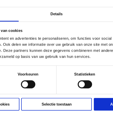
Details
 van cookies
ent en advertenties te personaliseren, om functies voor social
. Ook delen we informatie over uw gebruik van onze site met on
e. Deze partners kunnen deze gegevens combineren met andere i
erzameld op basis van uw gebruik van hun services.
Brillenvögel, Honigsauger, Zuckervögel,
 Flüssigfutter fressende Vögel.
Voorkeuren
Statistieken
echer Aves Nectar zu und mit einer Gabel
für einen kompletten Futter Universeel A.
ookies
Selectie toestaan
A
nthält alle Vitamine, Mineralstoffe und