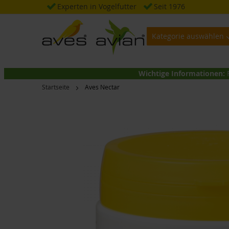
Zum
Experten in Vogelfutter
Seit 1976
Inhalt
springen
Kategorie auswählen
Wichtige Informationen:
Startseite
Aves Nectar
Zum
Ende
der
Bildgalerie
springen