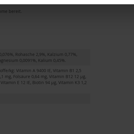
hme bereit.
0,076%, Rohasche 2,9%, Kalzium 0,77%,
agnesium 0,0091%, Kalium 0,45%.
fe/kg: Vitamin A 9400 IE, Vitamin B1 2,5
,1 mg, Folsäure 0,64 mg, Vitamin B12 12 µg,
Vitamin E 12 IE, Biotin 94 µg, Vitamin K3 1,2