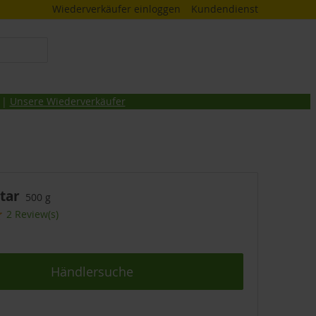
Wiederverkäufer einloggen
Kundendienst
 |
Unsere Wiederverkäufer
tar
500 g
2 Review(s)
Händlersuche