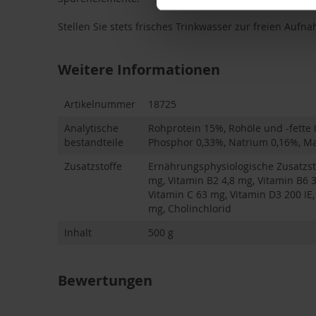
Stellen Sie stets frisches Trinkwasser zur freien Aufna
Weitere Informationen
Weitere
Artikelnummer
18725
Informationen
Analytische
Rohprotein 15%, Rohöle und -fette 
bestandteile
Phosphor 0,33%, Natrium 0,16%, M
Zusatzstoffe
Ernährungsphysiologische Zusatzstof
mg, Vitamin B2 4,8 mg, Vitamin B6 3
Vitamin C 63 mg, Vitamin D3 200 IE, 
mg, Cholinchlorid
Inhalt
500 g
Bewertungen