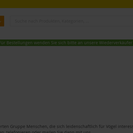
Für Bestellungen wenden Sie sich bitte an unsere Wiederverkäufer
rten Gruppe Menschen, die sich leidenschaftlich für Vögel intere
n, telefonieren oder mailen Sie dann mit uns.