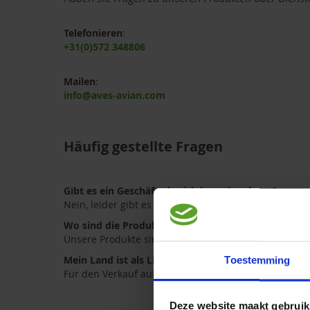
Telefonieren
:
+31(0)572 348806
Mailen
:
info@aves-avian.com
Häufig gestellte Fragen
Gibt es ein Geschäft, das ich besuchen kann?
Nein, leider gibt es kein Ladengeschäft.
Wo sind die Produkte zu bekommen?
Unsere Produkte sind in folgenden
Verkaufsstellen
z
Mein Land ist als Lieferadresse nicht verfügbar.
Toestemming
Für den Verkauf außerhalb der Niederlande wenden S
Deze website maakt gebruik