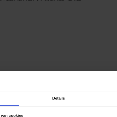
u bekommen.
Details
ie sich bitte an
unsere Wiederverkäufer.
 van cookies