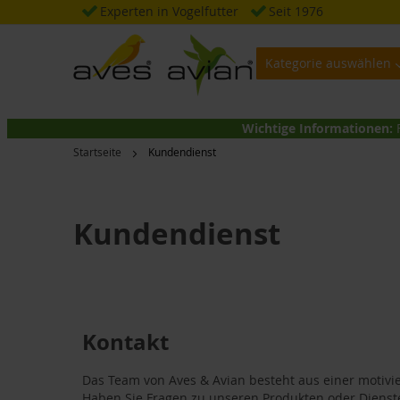
Zum
Experten in Vogelfutter
Seit 1976
Inhalt
springen
Kategorie auswählen
Wichtige Informationen:
Startseite
Kundendienst
Kundendienst
Kontakt
Das Team von Aves & Avian besteht aus einer motivie
Haben Sie Fragen zu unseren Produkten oder Dienste