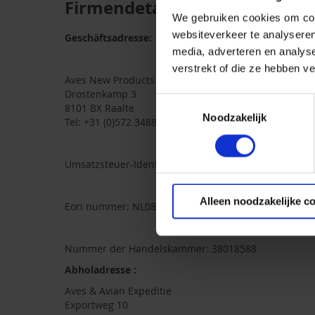
Firmendetails
We gebruiken cookies om cont
websiteverkeer te analyseren
Geschäftsadresse:
media, adverteren en analys
verstrekt of die ze hebben v
Aves New Products B.V.
Drostenkamp 3
Toestemmingsselectie
8101 BX Raalte
Noodzakelijk
Tel: +31 (0)572 348806
Umsatzsteuer-Identifikationsnummer: NL08804023B
Alleen noodzakelijke c
Eori nummer: NL08804023
Nummer der Handelskammer: 38018588
Abholadresse :
Aves & Avian Expeditie
Exportweg 10