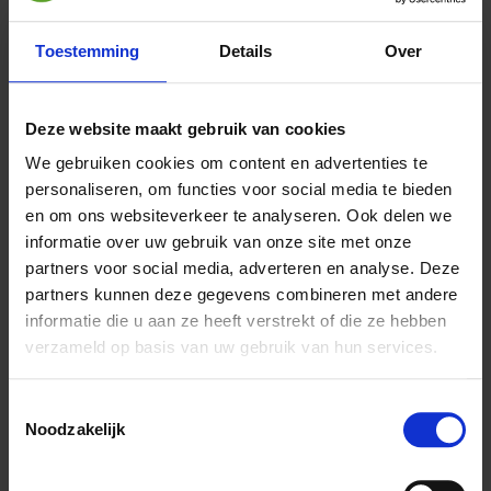
Toestemming
Details
Over
Artikelbeschreibung
Deze website maakt gebruik van cookies
Aves Psittamix
enthält essentielle Vitamine, Mineralstoffe und
We gebruiken cookies om content en advertenties te
Aminosäuren mit extra Kalzium für Sittiche und Papageien.
personaliseren, om functies voor social media te bieden
en om ons websiteverkeer te analyseren. Ook delen we
Samenmischungen für Sittiche und Papageien haben einen
informatie over uw gebruik van onze site met onze
Mangel an notwendigen Nährstoffen wie Lysin, Arginin,
Riboflavin, Calcium, Phosphor und Jod. Vitamin B12 und D3
partners voor social media, adverteren en analyse. Deze
kommen nicht in Samen vor, während der Gehalt an Vitamin A,
partners kunnen deze gegevens combineren met andere
Beta-Carotin und anderen B-Vitaminen stark variiert.
informatie die u aan ze heeft verstrekt of die ze hebben
verzameld op basis van uw gebruik van hun services.
Anweisungen
Toestemmingsselectie
Gebrauchsanweisung:
Noodzakelijk
Die Aufnahme von Trinkwasser und die Menge an
verbrauchtem Obst und Grünfutter hängt von der Art des
Vogels ab, daher ist die Dosierung von Nährstoffen durch das