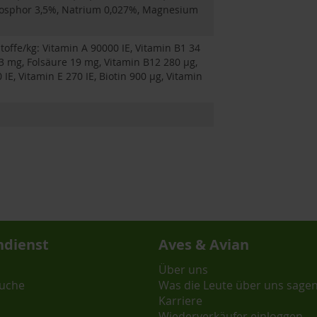
Phosphor 3,5%, Natrium 0,027%, Magnesium
offe/kg: Vitamin A 90000 IE, Vitamin B1 34
3 mg, Folsäure 19 mg, Vitamin B12 280 µg,
IE, Vitamin E 270 IE, Biotin 900 µg, Vitamin
dienst
Aves & Avian
Über uns
uche
Was die Leute über uns sage
Karriere
Wiederverkäufer einloggen