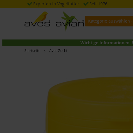
Zum
Experten in Vogelfutter
Seit 1976
Inhalt
springen
Kategorie auswählen
Wichtige Informationen:
Startseite
Aves Zucht
Zum
Ende
der
Bildgalerie
springen