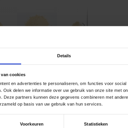
Details
vollwertigen frischen Ei-Zuchtfutters für
 van cookies
chtfinken, Wellensittiche,Agaporniden,
ent en advertenties te personaliseren, om functies voor social
. Ook delen we informatie over uw gebruik van onze site met on
alien und Spurenelemente.
e. Deze partners kunnen deze gegevens combineren met andere i
erzameld op basis van uw gebruik van hun services.
Voorkeuren
Statistieken
t (40 gram) mit 1 Meßbecher Aves Zucht. Das