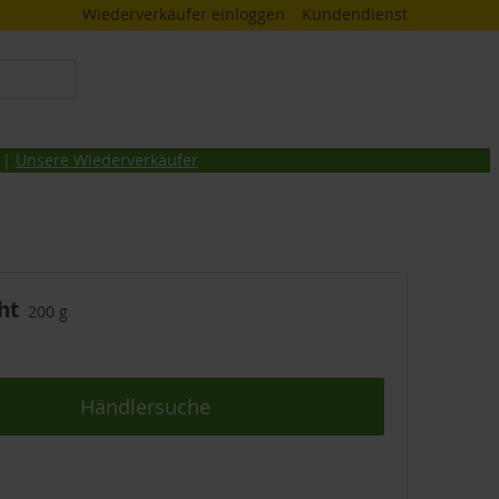
Wiederverkäufer einloggen
Kundendienst
 |
Unsere Wiederverkäufer
ht
200 g
Händlersuche