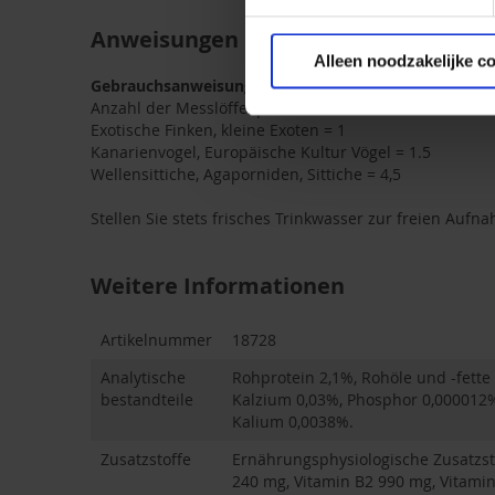
Anweisungen
Alleen noodzakelijke c
Gebrauchsanweisung:
Anzahl der Messlöffel pro 100 ml Wasser:
Exotische Finken, kleine Exoten = 1
Kanarienvogel, Europäische Kultur Vögel = 1.5
Wellensittiche, Agaporniden, Sittiche = 4,5
Stellen Sie stets frisches Trinkwasser zur freien Aufna
Weitere Informationen
Weitere
Artikelnummer
18728
Informationen
Analytische
Rohprotein 2,1%, Rohöle und -fette
bestandteile
Kalzium 0,03%, Phosphor 0,000012
Kalium 0,0038%.
Zusatzstoffe
Ernährungsphysiologische Zusatzsto
240 mg, Vitamin B2 990 mg, Vitamin