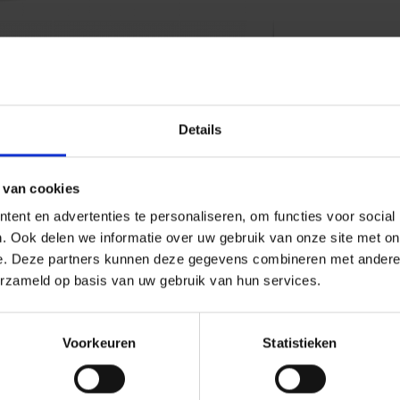
Details
 van cookies
amin- und Mineralergänzung für
ent en advertenties te personaliseren, om functies voor social
. Ook delen we informatie over uw gebruik van onze site met on
e. Deze partners kunnen deze gegevens combineren met andere i
iboflavin, Kalzium, Phosphor und Jod.
erzameld op basis van uw gebruik van hun services.
end die Mengen an Vitamin A, Beta-Carotin
rt diese Ernährungsmängel bei
el, die relativ wenig Wasser trinken,
Voorkeuren
Statistieken
ralstoffe und Spurenelemente.