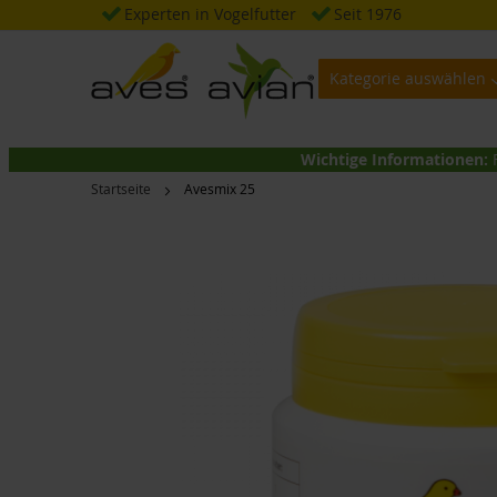
Zum
Experten in Vogelfutter
Seit 1976
Inhalt
springen
Kategorie auswählen
Wichtige Informationen:
Startseite
Avesmix 25
Zum
Ende
der
Bildgalerie
springen