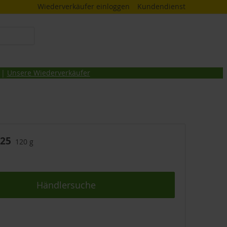
Wiederverkäufer einloggen
Kundendienst
 |
Unsere Wiederverkäufer
 25
120 g
Händlersuche