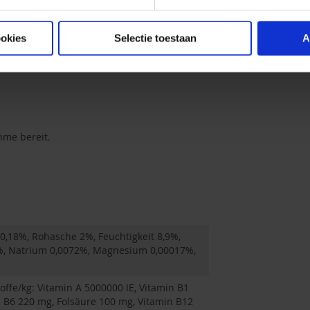
ookies
Selectie toestaan
A
hme bereit.
 0,18%, Rohasche 2%, Feuchtigkeit 8,9%,
%, Natrium 0,0072%, Magnesium 0,00017%,
ffe/kg: Vitamin A 5000000 IE, Vitamin B1
 B6 220 mg, Folsäure 100 mg, Vitamin B12