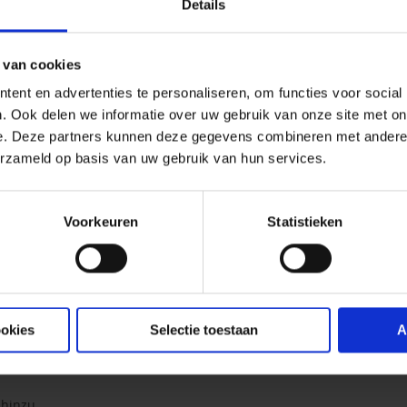
Details
 van cookies
ent en advertenties te personaliseren, om functies voor social
. Ook delen we informatie over uw gebruik van onze site met on
e. Deze partners kunnen deze gegevens combineren met andere i
erzameld op basis van uw gebruik van hun services.
ögel. BT-Bierhefe (Saccharomyces cereviciae)
Voorkeuren
Statistieken
l zu geben, weil es die Darmpassage
g und Stimulation der Produktion von
ookies
Selectie toestaan
A
 hinzu.