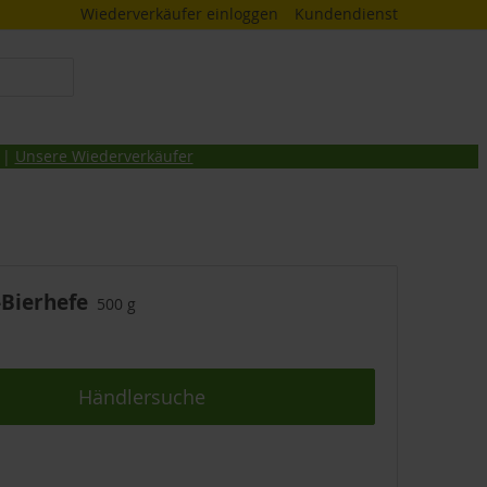
Wiederverkäufer einloggen
Kundendienst
 |
Unsere Wiederverkäufer
-Bierhefe
500 g
Händlersuche