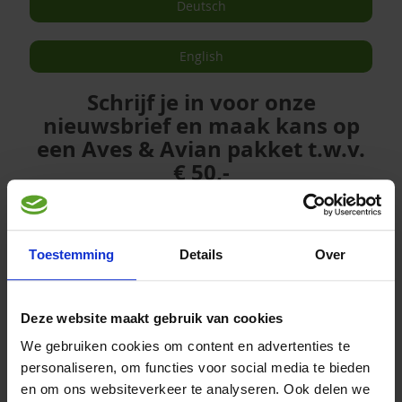
Deutsch
English
Schrijf je in voor onze
nieuwsbrief en maak kans op
een Aves & Avian pakket t.w.v.
€ 50,-
Vertel ons welke vogels je hebt en schrijf je in op onze
nieuwsbrief en maak kans op 1 van de 5 op maat
gemaakte Aves & Avian pakketten!
Toestemming
Details
Over
*
indicates required
*
Voornaam
Deze website maakt gebruik van cookies
We gebruiken cookies om content en advertenties te
*
Achternaam
personaliseren, om functies voor social media te bieden
en om ons websiteverkeer te analyseren. Ook delen we