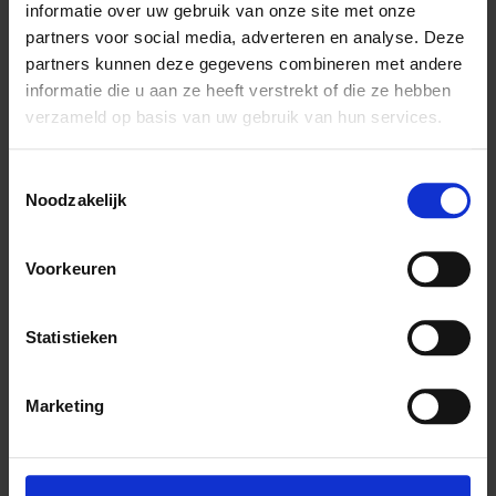
informatie over uw gebruik van onze site met onze
*
E-mailadres
partners voor social media, adverteren en analyse. Deze
partners kunnen deze gegevens combineren met andere
informatie die u aan ze heeft verstrekt of die ze hebben
Verjaardag
verzameld op basis van uw gebruik van hun services.
/
( mm / dd )
Toestemmingsselectie
Welke vogels heeft u?
Noodzakelijk
Grondvogel
Duifachtige
Hoenders / Eenden
Roofvogels/
Voorkeuren
Uilen
Parkieten
Papegaai
Statistieken
Nectar etende vogels
Kanaries
Prachtvinken
Vruchten /
Marketing
Insecteneters
Europese
cultuurvogels / wildzang