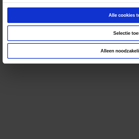
Alle cookies 
Selectie to
Alleen noodzakeli