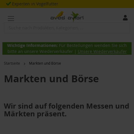
Zum
Experten in Vogelfutter
Inhalt
springen
Wichtige Informationen:
Für Bestellungen wenden Sie sich
bitte an unsere Wiederverkäufer |
Unsere Wiederverkäufer
Startseite
Markten und Börse
Markten und Börse
Wir sind auf folgenden Messen und
Märkten präsent.